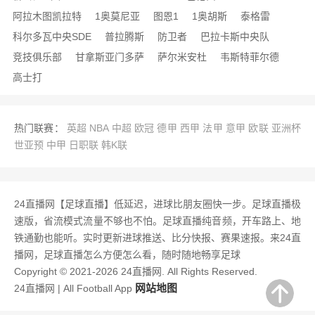
阿拉木图凯拉特
1奥莫尼亚
图恩1
1奥胡斯
泰格雷
科尔多瓦中央SDE
普拉腾斯
防卫者
巴拉卡斯中央队
竞技俱乐部
甘拿斯亚门多萨
萨尔米安杜
韦斯特菲尔德
高士打
热门联赛：
英超
NBA
中超
欧冠
德甲
西甲
法甲
意甲
欧联
亚洲杯
世亚预
中甲
日职联
韩K联
24直播网【足球直播】低延迟，进球比朋友圈快一步。足球直播极
速版，省流模式流量不够也不怕。足球直播纯音频，开车路上、地
铁通勤也能听。实时更新进球推送、比分快报、赛果速报。来24直
播网，足球直播怎么方便怎么看，随时随地畅享足球
Copyright © 2021-2026 24直播网. All Rights Reserved.
网站地图
24直播网 | All Football App