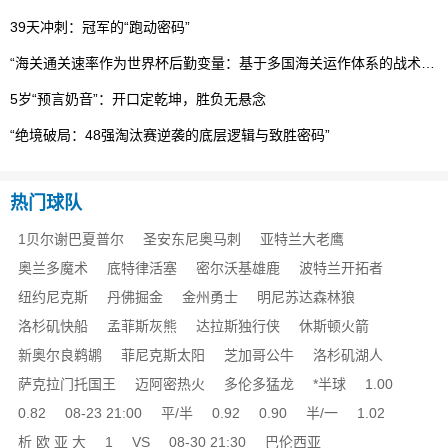
39天冲刺：冠军的“跑动密码”
“海关通关速率作为世界杯后勤变量：基于多国海关运作体系的战术评估框架”
5岁“预言奶音”：开口定乾坤，胜负无悬念
“绝境破局：48强淘汰赛逆袭的底层逻辑与致胜密码”
热门球队
1贝尔谢巴夏普尔
圣安东尼奥马刺
亚特兰大老鹰
奥兰多魔术
底特律活塞
密尔沃基雄鹿
波特兰开拓者
纽约尼克斯
丹佛掘金
金州勇士
明尼苏达森林狼
洛杉矶快船
孟菲斯灰熊
达拉斯独行侠
休斯顿火箭
新奥尔良鹈鹕
菲尼克斯太阳
芝加哥公牛
洛杉矶湖人
萨克拉门托国王
迈阿密热火
多伦多猛龙
*半球
1.00
0.82
08-23 21:00
平/半
0.92
0.90
半/一
1.02
析 欧 亚 大
1
VS
08-30 21:30
巴伦西亚