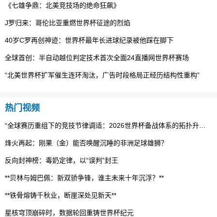
《七雄争鼎：北美竞技场的绝命狂飙》
J罗归来：哥伦比亚重燃世界杯征途的烈焰
40岁C罗再创神迹：世界杯最年长进球纪录被他踩在脚下
全球首创：半自动越位判定技术首次全面24直播网世界杯赛场
“北美世界杯扩军催生连环淘汰，广告时段格局正经历结构性重构”
热门视频
“全球赛历重组下的竞技节律调适：2026世界杯备战体系的拓扑升级路径”
烽火再起：刚果（金）能否唤醒沉睡的非洲足球雄狮？
反向封神榜：毒奶定律，以“误判”封王
**贝林与姆巴佩：新双骄争锋，谁主未来十年沉浮？**
**铁骨熔铸千秋业，断崖深处见新天**
星核穹顶崩碎时，数据轮回重铸世界杯纪元